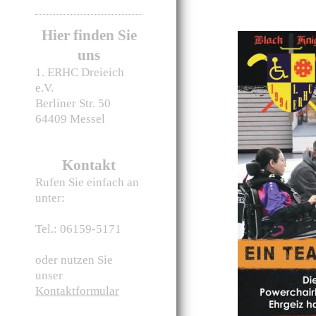
Hier finden Sie
uns
1. ERHC Dreieich
e.V.
Berliner Str.
50
64409
Messel
Kontakt
Rufen Sie einfach an
unter:
Tel.: 06159-5171
oder nutzen Sie
unser
Kontaktformular