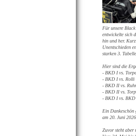
Für unsere Black
entwickelte sich
hin und her. Kur
Unentschieden end
starken 3. Tabell
Hier sind die Erg
- BKD I vs. Torp
- BKD I vs. Rolli
- BKD II vs. Ruh
- BKD II vs. Tor
- BKD I vs. BKD 
Ein Dankeschön ge
am 20. Juni 2026
Zuvor steht aber 