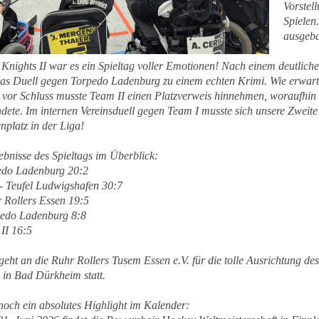
Vorstell
Spielen
ausgeba
 Knights II war es ein Spieltag voller Emotionen! Nach einem deutlich
 das Duell gegen Torpedo Ladenburg zu einem echten Krimi. Wie erwart
z vor Schluss musste Team II einen Platzverweis hinnehmen, woraufhin 
ete. Im internen Vereinsduell gegen Team I musste sich unsere Zweite
enplatz in der Liga!
ebnisse des Spieltags im Überblick:
edo Ladenburg 20:2
 - Teufel Ludwigshafen 30:7
r Rollers Essen 19:5
pedo Ladenburg 8:8
II 16:5
ht an die Ruhr Rollers Tusem Essen e.V. für die tolle Ausrichtung des
 in Bad Dürkheim statt.
noch ein absolutes Highlight im Kalender: