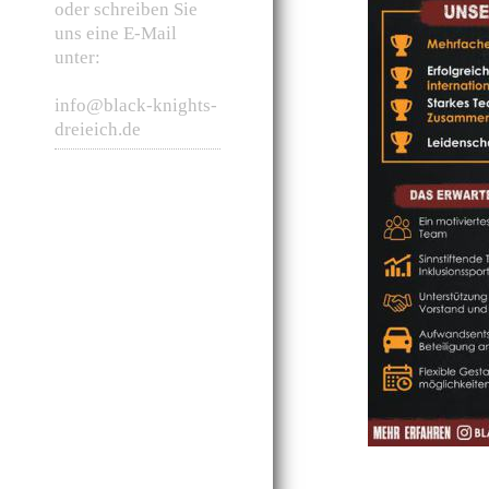
oder schreiben Sie
uns eine E-Mail
unter:
info@black-knights-
dreieich.de