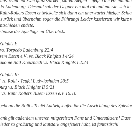
e das Team mit zwei ganz starken, klaren Siegen – gegen die Heimman
do Ladenburg. Diesmal sah der Gegner ein mal rot und musste sich in U
 Ruhr-Rollers Essen entwickelte sich dann ein unerwartet hitziger Sc
 zurück und übernahm sogar die Führung! Leider kassierten wir kurz v
tschieden endete.
ebnisse des Spieltags im Überblick:
Knights I:
I vs. Torpedo Ladenburg 22:4
usem Essen e.V
.
vs. Black Knights I 4:24
iakonie Bad Kreuznach vs. Black Knights I 2:23
Knights II:
I vs. Rolli - Teufel Ludwigshafen 28:5
urg vs. Black Knights II 5:21
I vs. Ruhr Rollers Tusem Essen e.V 16:16
ht an die Rolli - Teufel Ludwigshafen für die Ausrichtung des Spielta
ank gilt außerdem unseren mitgereisten Fans und Unterstützern! Dass i
eder so großartig und lautstark angefeuert habt, ist fantastisch!